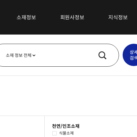
소재정보
회원사정보
지식정보
섬유소재
최신뉴스
상
복합재료
기술/시장동향
검
고무소재
특허정보
플라스틱소재
심층보고서
무기재료
기술강좌
금속
기타소재
천연/인조소재
식물소재