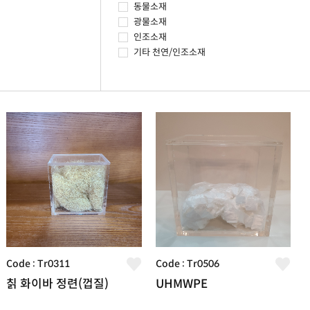
동물소재
광물소재
인조소재
기타 천연/인조소재
Code : Tr0311
Code : Tr0506
칡 화이바 정련(껍질)
UHMWPE