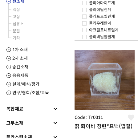
원소재
폴리아마이드계
액상
폴리에틸렌계
폴리프로필렌계
고상
폴리우레탄계
섬유소
아크릴로니트릴계
분말
폴리비닐알콜계
기타
폴리염화비닐리덴계
1차 소재
폴리플루오르계
기타 합성소재
2차 소재
중간소재
응용제품
설계/해석/평가
연구/협회/조합/교육
복합재료
Code : Tr0311
고무소재
칡 화이바 정련*표백(껍질)
플라스틱소재