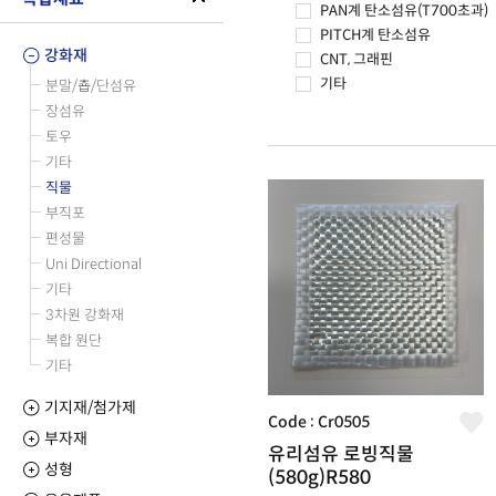
PAN계 탄소섬유(T700초과)
PITCH계 탄소섬유
강화재
CNT, 그래핀
기타
분말/춉/단섬유
장섬유
토우
기타
직물
부직포
편성물
Uni Directional
기타
3차원 강화재
복합 원단
기타
기지재/첨가제
Code : Cr0505
부자재
유리섬유 로빙직물
성형
(580g)R580