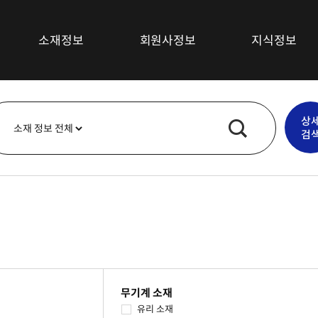
소재정보
회원사정보
지식정보
섬유소재
최신뉴스
상
복합재료
기술/시장동향
검
고무소재
특허정보
플라스틱소재
심층보고서
무기재료
기술강좌
금속
기타소재
무기계 소재
유리 소재