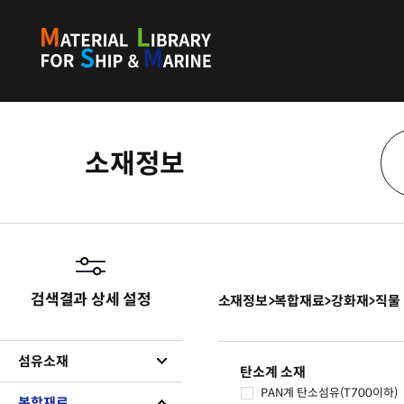
소재정보
검색결과 상세 설정
소재정보
>
복합재료
>
강화재
>
직물
섬유소재
탄소계 소재
PAN계 탄소섬유(T700이하)
복합재료