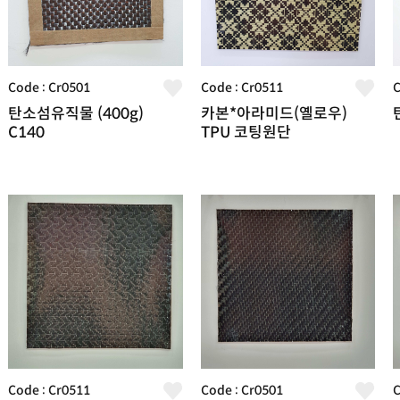
Code : Cr0501
Code : Cr0511
C
탄소섬유직물 (400g)
카본*아라미드(옐로우)
C140
TPU 코팅원단
Code : Cr0511
Code : Cr0501
C