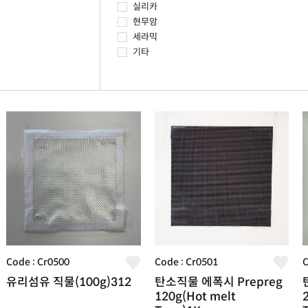
실리카
현무암
세라믹
기타
Code : Cr0500
Code : Cr0501
C
유리섬유 직물(100g)312
탄소직물 에폭시 Prepreg
120g(Hot melt