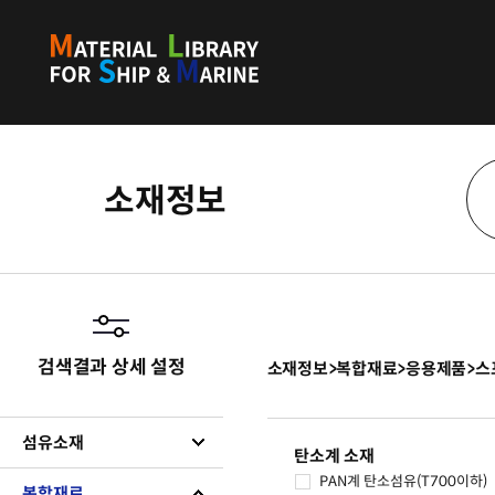
소재정보
검색결과 상세 설정
소재정보
>
복합재료
>
응용제품
>
스
섬유소재
탄소계 소재
PAN계 탄소섬유(T700이하)
복합재료