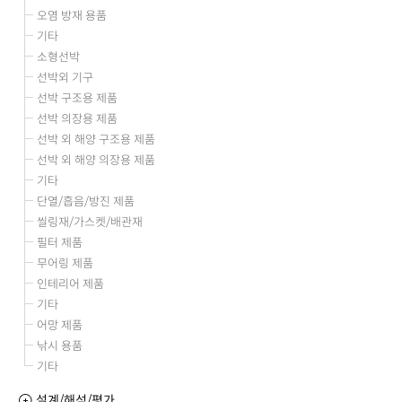
오염 방재 용품
기타
소형선박
선박외 기구
선박 구조용 제품
선박 의장용 제품
선박 외 해양 구조용 제품
선박 외 해양 의장용 제품
기타
단열/흡음/방진 제품
씰링재/가스켓/배관재
필터 제품
무어링 제품
인테리어 제품
기타
어망 제품
낚시 용품
기타
설계/해석/평가