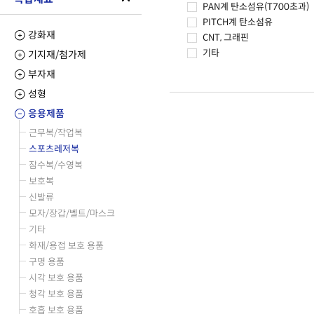
PAN계 탄소섬유(T700초과)
PITCH계 탄소섬유
강화재
CNT, 그래핀
기타
기지재/첨가제
부자재
성형
응용제품
근무복/작업복
스포츠레저복
잠수복/수영복
보호복
신발류
모자/장갑/벨트/마스크
기타
화재/용접 보호 용품
구명 용품
시각 보호 용품
청각 보호 용품
호흡 보호 용품