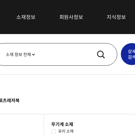
소재정보
회원사정보
지식정보
섬유소재
최신뉴스
상
복합재료
기술/시장동향
검
고무소재
특허정보
플라스틱소재
심층보고서
무기재료
기술강좌
금속
포츠레저복
기타소재
무기계 소재
유리 소재