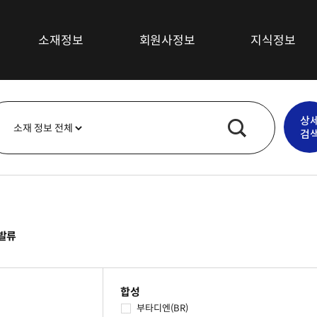
소재정보
회원사정보
지식정보
섬유소재
최신뉴스
상
복합재료
기술/시장동향
검
고무소재
특허정보
플라스틱소재
심층보고서
무기재료
기술강좌
금속
발류
기타소재
합성
부타디엔(BR)