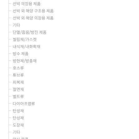
선박 의장용 제품
선박 외 해양 구조용 제품
선박 외 해양 의장용 제품
기타
단열/흡음/방진 제품
씰링재/가스켓
내식재/내화확재
방수 제품
방현재/방충재
호스류
튜브류
피복재
절연재
벨트류
다이아프램류
탄성재
탄성재
도장재
기타