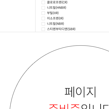
클로로프렌(CR)
니트릴(HNBR)
부틸(IIR)
이소프렌(IR)
니트릴(NBR)
스티렌부타디엔(SBR)
아크릴(ACM)
아크릴(AEM)
아크릴(ANM)
씨에스엠(CSM)
에틸렌_프로필렌(EPDM)
에틸렌_프로필렌(EPM)
불소(FKM/FPM)
불소(FMQ)
실리콘(Q)
불소(VMQ)
에피클로로히드린(ECO)
TPE(TPE)
우레탄(Urethane)