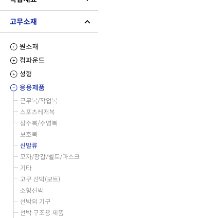
고무소재
원소재
컴파운드
성형
응용제품
근무복/작업복
스포츠레저복
잠수복/수영복
보호복
신발류
모자/장갑/벨트/마스크
기타
고무 선박(보트)
소형선박
선박외 기구
선박 구조용 제품